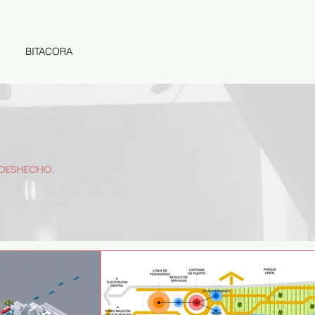
RLC
BITACORA
contacto
+
 DESHECHO.